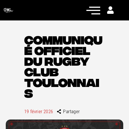
COMMUNIQU
É OFFICIEL
Actualités
DU RUGBY
Équipe pro
CLUB
Nos équipes
TOULONNAI
Fan Zone
S
RCT Engagé
19 février 2026
Partager