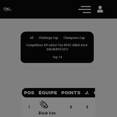
All
Challenge Cup
Champions Cup
Compétition API e46a176e-8953-48bd-a5c4-
Actualités
0d3d68957d7c
Équipe pro
Top 14
Nos équipes
Fan Zone
RCT Engagé
POS
ÉQUIPE
POINTS
J.
G.
P.
N
1
0
0
0
1
0
Black lion