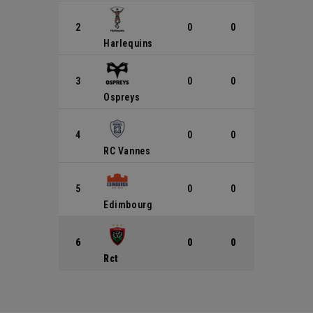
2
0
0
0
1
0
Harlequins
3
0
0
0
1
0
Ospreys
4
0
0
0
1
0
RC Vannes
5
0
0
0
0
0
Edimbourg
6
0
0
0
0
0
Rct