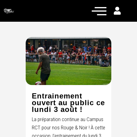
Actualités
Équipe pro
Nos équipes
Fan Zone
RCT Engagé
Entrainement
ouvert au public ce
lundi 3 août !
La préparation continue au Campus
RCT pour nos Rouge & Noir ! À cette
occasion, l'entrainement du lundi 3