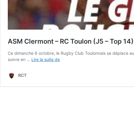
ASM Clermont – RC Toulon (J5 – Top 14) 
Ce dimanche 6 octobre, le Rugby Club Toulonnais se déplace au
ASM
suivre en …
Lire la suite de
Clermont
–
RCT
RC
Toulon
(J5
–
Top
14)
:
le
groupe